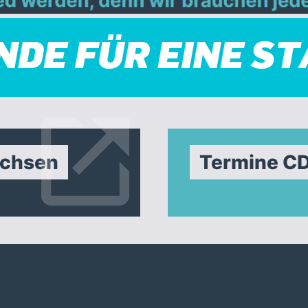
achsen
Termine C