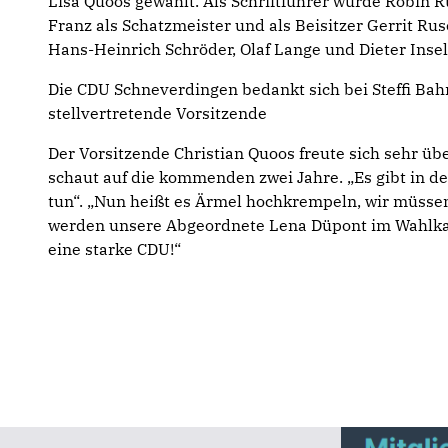
Lisa Quoos gewählt. Als Schriftführer wurde Robin R
Franz als Schatzmeister und als Beisitzer Gerrit R
Hans-Heinrich Schröder, Olaf Lange und Dieter Inse
Die CDU Schneverdingen bedankt sich bei Steffi Bahr 
stellvertretende Vorsitzende
Der Vorsitzende Christian Quoos freute sich sehr üb
schaut auf die kommenden zwei Jahre. „Es gibt in d
tun“. „Nun heißt es Ärmel hochkrempeln, wir müsse
werden unsere Abgeordnete Lena Düpont im Wahlka
eine starke CDU!“