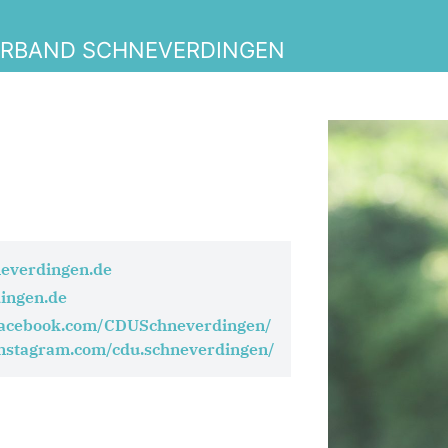
ERBAND SCHNEVERDINGEN
everdingen.de
ingen.de
facebook.com/CDUSchneverdingen/
instagram.com/cdu.schneverdingen/